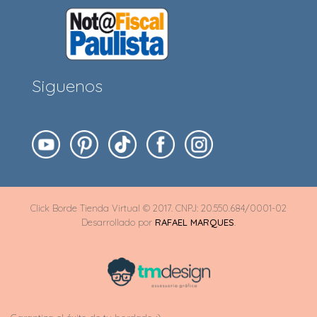
Siguenos
Click Borde Tienda Virtual © 2017. CNPJ: 20.550.684/0001-02
Desarrollado por
RAFAEL MARQUES
.