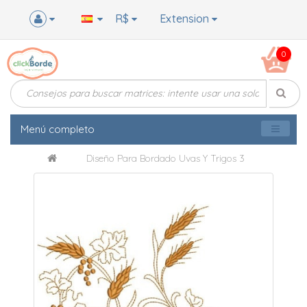
R$
Extension
0
Menú completo
Diseño Para Bordado Uvas Y Trigos 3