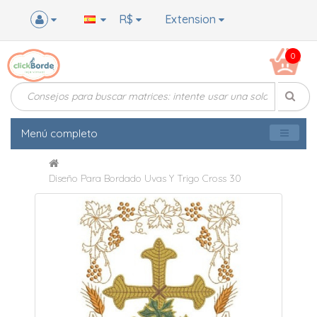
R$
Extension
0
Menú completo
Diseño Para Bordado Uvas Y Trigo Cross 30