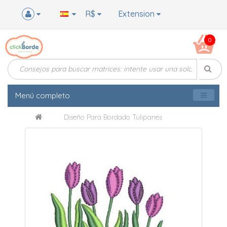
R$
Extension
0
Menú completo
Diseño Para Bordado Tulipanes