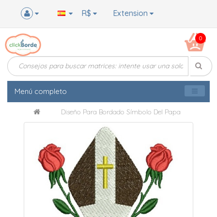
R$
Extension
0
Menú completo
Diseño Para Bordado Símbolo Del Papa