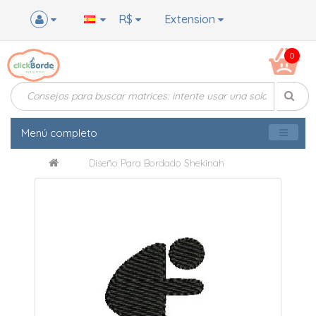
R$
Extension
0
Menú completo
Diseño Para Bordado Shekinah