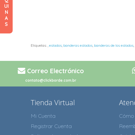
UI
N
A
S
Etiquetas:
,
estados
,
banderas estados
,
banderas de los estados
,
Correo Electrónico
contato@clickborde.com.br
Tienda Virtual
Atenc
Mi Cuenta
Cómo 
Registrar Cuenta
Reemb