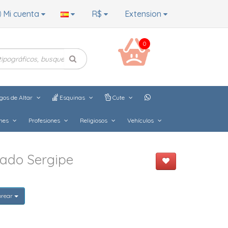
Mi cuenta
R$
Extension
0
gos de Altar
Esquinas
Cute
hes
Profesiones
Religiosos
Vehículos
dado Sergipe
orear