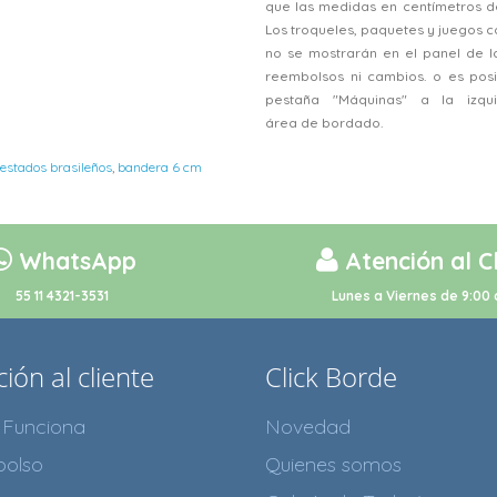
que las medidas en centímetros d
Los troqueles, paquetes y juegos
no se mostrarán en el panel de l
reembolsos ni cambios. o es posi
pestaña "Máquinas" a la izqu
área de bordado.
estados brasileños
,
bandera 6 cm
WhatsApp
Atención al C
55 11 4321-3531
Lunes a Viernes de 9:00 
ión al cliente
Click Borde
Funciona
Novedad
olso
Quienes somos