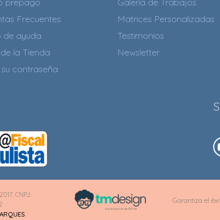
to prepago
Galería de Trabajos
tas Frecuentes
Matrices Personalizadas
o de ayuda
Testimonios
de la Tienda
Newsletter
 su contraseña
S
2017. CNPJ:
Garantiza el éx
2
MARQUES
.