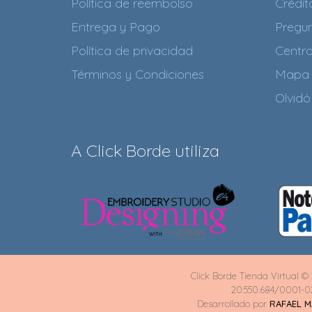
Política de reembolso
Crédi
Entrega y Pago
Pregun
Política de privacidad
Centr
Términos y Condiciones
Mapa 
Olvidó
A Click Borde utiliza
Click Borde Tienda Virtual © 
20.550.684/0001-0
Desarrollado por
RAFAEL 