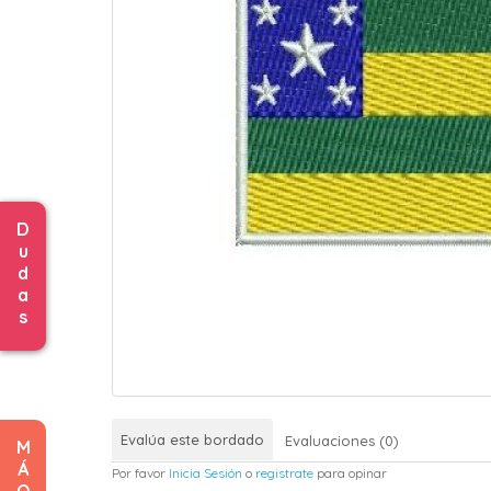
D
u
d
a
s
Evalúa este bordado
Evaluaciones (0)
M
Á
Por favor
Inicia Sesión
o
registrate
para opinar
Q