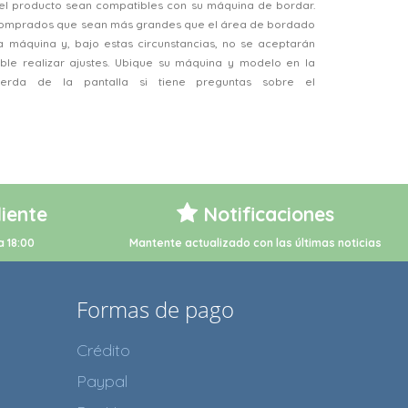
el producto sean compatibles con su máquina de bordar.
 comprados que sean más grandes que el área de bordado
a máquina y, bajo estas circunstancias, no se aceptarán
ble realizar ajustes. Ubique su máquina y modelo en la
ierda de la pantalla si tiene preguntas sobre el
liente
Notificaciones
a 18:00
Mantente actualizado con las últimas noticias
Formas de pago
Crédito
Paypal