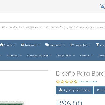
Ayuda
Novedad
Paquetes
Proyectos
Jue
Infantiles
Liturgia Catolica
Moda Casa
Marcos
Parc
Diseño Para Bor
0 Evaluaciones
Hoja de producción
Recol
R$6,00