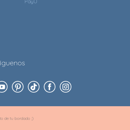
PayU
iguenos
ito de tu bordado ;)