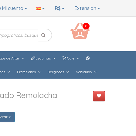
Mi cuenta
R$
Extension
0
gos de Altar
Esquinas
Cute
hes
Profesiones
Religiosos
Vehículos
dado Remolacha
orear