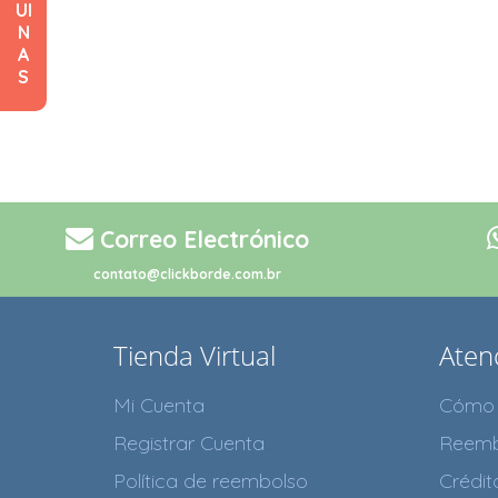
UI
N
A
S
Correo Electrónico
contato@clickborde.com.br
Tienda Virtual
Atenc
Mi Cuenta
Cómo 
Registrar Cuenta
Reemb
Política de reembolso
Crédi