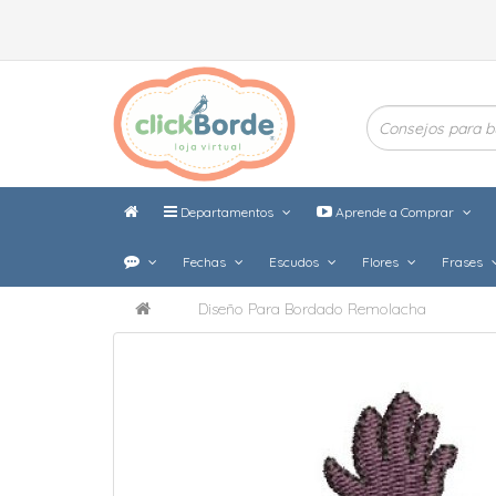
Departamentos
Aprende a Comprar
Fechas
Escudos
Flores
Frases
Diseño Para Bordado Remolacha