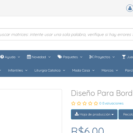
Ayuda
Novedad
Paquetes
Proyectos
Jue
Infantiles
Liturgia Catolica
Moda Casa
Marcos
Parc
Diseño Para Bor
0 Evaluaciones
Hoja de producción
Recol
R$6,00