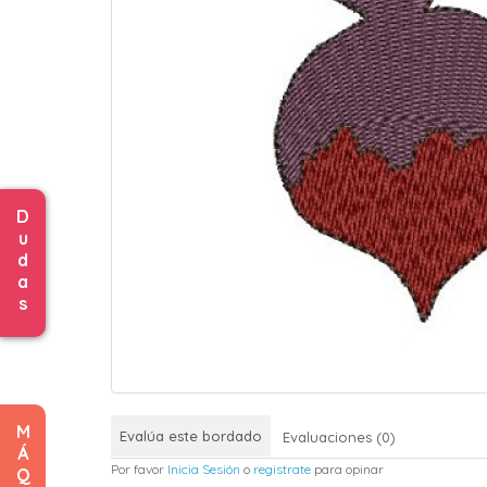
D
u
d
a
s
M
Evalúa este bordado
Evaluaciones (0)
Á
Por favor
Inicia Sesión
o
registrate
para opinar
Q