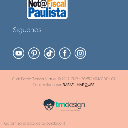
Siguenos
Click Borde Tienda Virtual © 2017. CNPJ: 20.550.684/0001-02
Desarrollado por
RAFAEL MARQUES
.
Garantiza el éxito de tu bordado ;)