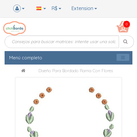
R$
Extension
0
Menú completo
Diseño Para Bordado Rama Con Flores