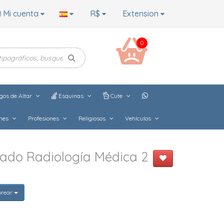
Mi cuenta
R$
Extension
0
gos de Altar
Esquinas
Cute
hes
Profesiones
Religiosos
Vehículos
ado Radiología Médica 2
orear