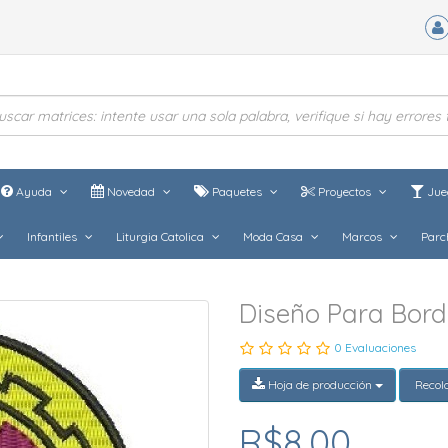
Ayuda
Novedad
Paquetes
Proyectos
Jue
Infantiles
Liturgia Catolica
Moda Casa
Marcos
Parc
Diseño Para Bord
0 Evaluaciones
Hoja de producción
Recol
R$8,00