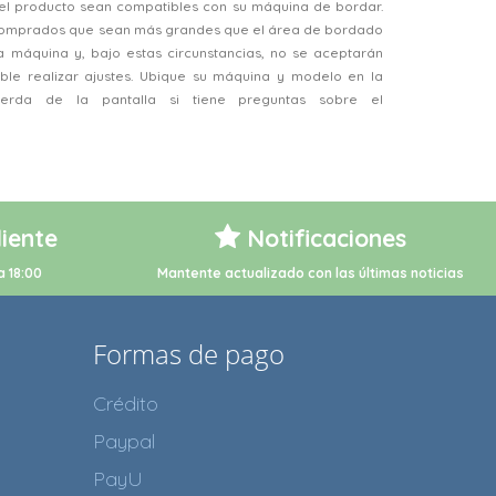
el producto sean compatibles con su máquina de bordar.
 comprados que sean más grandes que el área de bordado
a máquina y, bajo estas circunstancias, no se aceptarán
ble realizar ajustes. Ubique su máquina y modelo en la
ierda de la pantalla si tiene preguntas sobre el
liente
Notificaciones
a 18:00
Mantente actualizado con las últimas noticias
Formas de pago
Crédito
Paypal
PayU