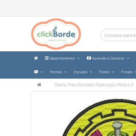
Departamentos
Aprende a Comprar
Fechas
Escudos
Flores
Frases
Diseño Para Bordado Radiología Médica 2