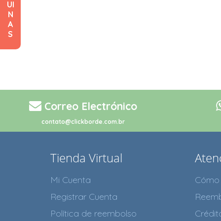
UI
N
A
S
Correo Electrónico
contato@clickborde.com.br
Tienda Virtual
Atenc
Mi Cuenta
Cómo 
Registrar Cuenta
Reemb
Política de reembolso
Crédi