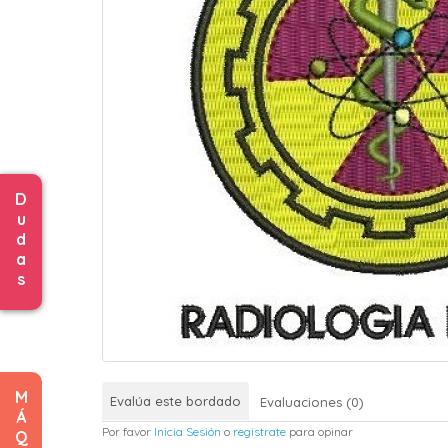
D
u
d
a
s
M
Evalúa este bordado
Evaluaciones (0)
Á
Por favor
Inicia Sesión
o
registrate
para opinar
Q