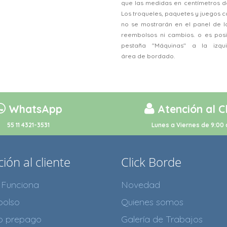
que las medidas en centímetros d
Los troqueles, paquetes y juegos
no se mostrarán en el panel de l
reembolsos ni cambios. o es posi
pestaña "Máquinas" a la izqu
área de bordado.
WhatsApp
Atención al C
55 11 4321-3531
Lunes a Viernes de 9:00 
ión al cliente
Click Borde
Funciona
Novedad
olso
Quienes somos
to prepago
Galería de Trabajos