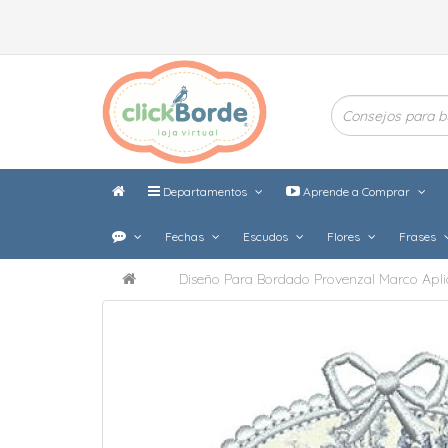
Departamentos
Aprende a Comprar
Fechas
Escudos
Flores
Frases
Diseño Para Bordado Provenzal Marco Apli