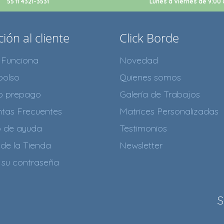
55 11 4321-3531
Lunes a Viernes de 9:00 
ión al cliente
Click Borde
Funciona
Novedad
olso
Quienes somos
to prepago
Galería de Trabajos
tas Frecuentes
Matrices Personalizadas
o de ayuda
Testimonios
de la Tienda
Newsletter
 su contraseña
S