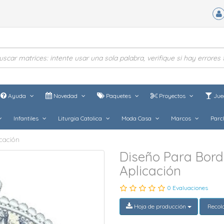
Ayuda
Novedad
Paquetes
Proyectos
Jue
Infantiles
Liturgia Catolica
Moda Casa
Marcos
Parc
cación
Diseño Para Bor
Aplicación
0 Evaluaciones
Hoja de producción
Recol