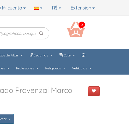
Mi cuenta
R$
Extension
0
gos de Altar
Esquinas
Cute
hes
Profesiones
Religiosos
Vehículos
dado Provenzal Marco
orear