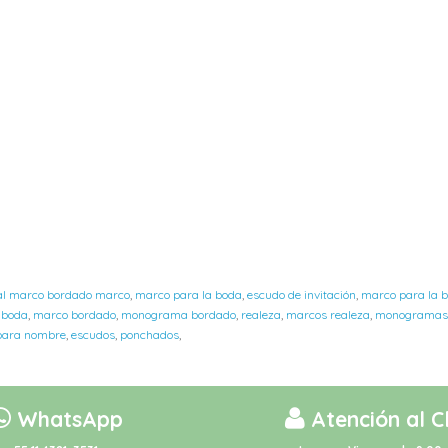
zal marco bordado marco
,
marco para la boda
,
escudo de invitación
,
marco para la 
 boda
,
marco bordado
,
monograma bordado
,
realeza
,
marcos realeza
,
monogramas
para nombre
,
escudos
,
ponchados
,
WhatsApp
Atención al C