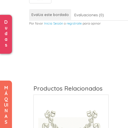
Evalúa este bordado
Evaluaciones (0)
D
Por favor
Inicia Sesión
o
registrate
para opinar
u
d
a
s
Productos Relacionados
M
Á
Q
UI
N
A
S