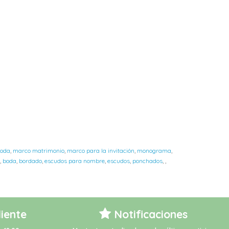
boda
,
marco matrimonio
,
marco para la invitación
,
monograma
,
,
boda
,
bordado
,
escudos para nombre
,
escudos
,
ponchados
,
,
liente
Notificaciones