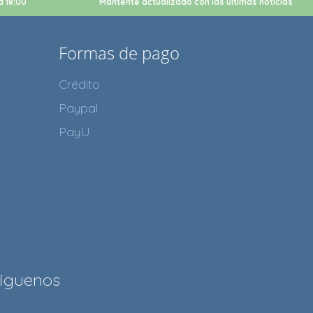
a 18:00
Mantente actualizado con las últimas noticias
Formas de pago
Crédito
Paypal
PayU
iguenos