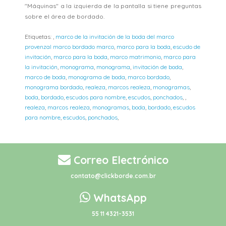
"Máquinas" a la izquierda de la pantalla si tiene preguntas
sobre el área de bordado.
Etiquetas:
,
marco de la invitación de la boda del marco
provenzal marco bordado marco
,
marco para la boda
,
escudo de
invitación
,
marco para la boda
,
marco matrimonio
,
marco para
la invitación
,
monograma
,
monograma
,
invitación de boda
,
marco de boda
,
monograma de boda
,
marco bordado
,
monograma bordado
,
realeza
,
marcos realeza
,
monogramas
,
boda
,
bordado
,
escudos para nombre
,
escudos
,
ponchados
,
,
realeza
,
marcos realeza
,
monogramas
,
boda
,
bordado
,
escudos
para nombre
,
escudos
,
ponchados
,
Correo Electrónico
contato@clickborde.com.br
WhatsApp
55 11 4321-3531