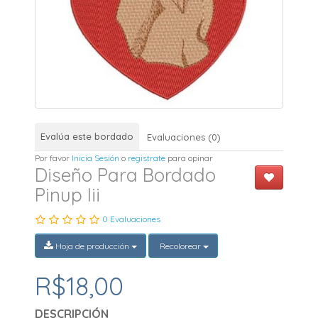
Evalúa este bordado
Evaluaciones (0)
Por favor
Inicia Sesión
o
registrate
para opinar
Diseño Para Bordado
Pinup Iii
0 Evaluaciones
Hoja de producción
Recolorear
R$18,00
DESCRIPCIÓN