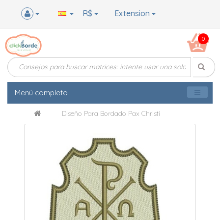
R$
Extension
0
Menú completo
Diseño Para Bordado Pax Christi