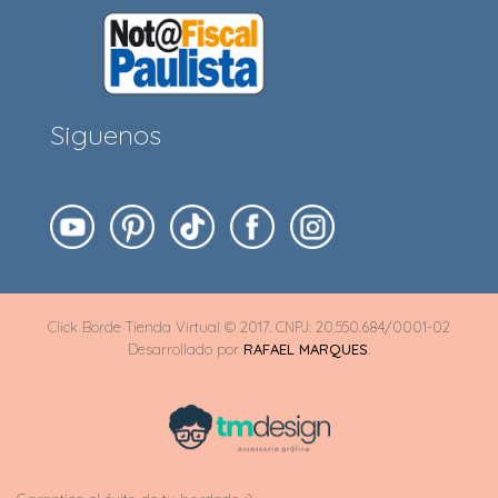
Siguenos
Click Borde Tienda Virtual © 2017. CNPJ: 20.550.684/0001-02
Desarrollado por
RAFAEL MARQUES
.