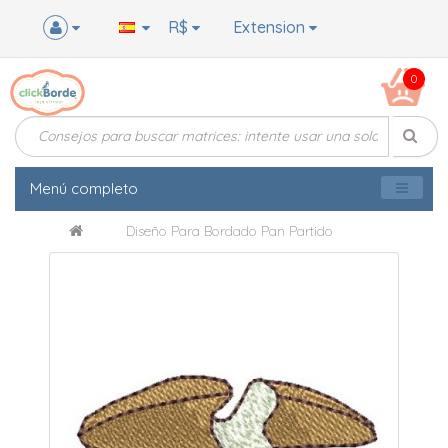
R$
Extension
0
Menú completo
Diseño Para Bordado Pan Partido