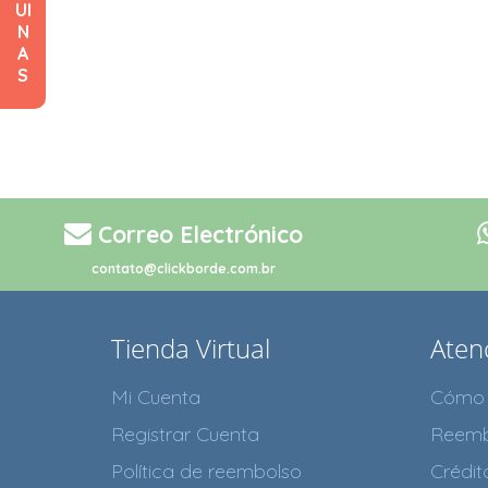
UI
N
A
S
Correo Electrónico
contato@clickborde.com.br
Tienda Virtual
Atenc
Mi Cuenta
Cómo 
Registrar Cuenta
Reemb
Política de reembolso
Crédi