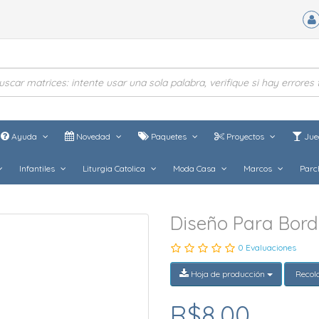
Ayuda
Novedad
Paquetes
Proyectos
Jue
Infantiles
Liturgia Catolica
Moda Casa
Marcos
Parc
Diseño Para Bor
0 Evaluaciones
Hoja de producción
Recol
R$8,00