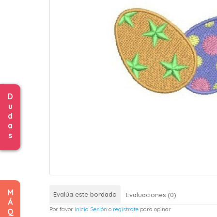
D
u
d
a
s
M
Evalúa este bordado
Evaluaciones (0)
Á
Por favor
Inicia Sesión
o
registrate
para opinar
Q