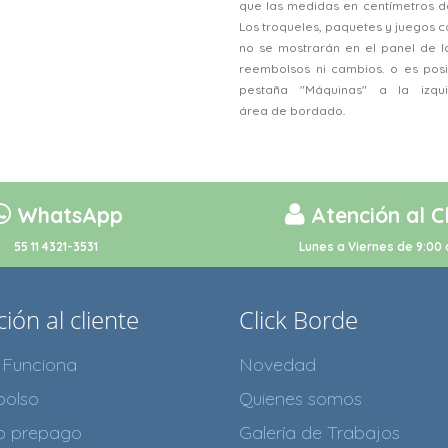
que las medidas en centímetros d
Los troqueles, paquetes y juegos
no se mostrarán en el panel de l
reembolsos ni cambios. o es posi
pestaña "Máquinas" a la izqu
área de bordado.
WhatsApp
Atención al C
55 11 4321-3531
Lunes a Viernes de 9:00 
ión al cliente
Click Borde
Funciona
Novedad
olso
Quienes somos
to prepago
Galería de Trabajos