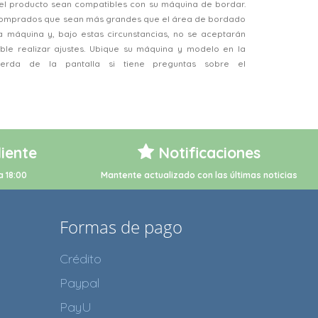
el producto sean compatibles con su máquina de bordar.
 comprados que sean más grandes que el área de bordado
a máquina y, bajo estas circunstancias, no se aceptarán
ble realizar ajustes. Ubique su máquina y modelo en la
ierda de la pantalla si tiene preguntas sobre el
liente
Notificaciones
a 18:00
Mantente actualizado con las últimas noticias
Formas de pago
Crédito
Paypal
PayU