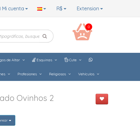
Mi cuenta
R$
Extension
0
gos de Altar
Esquinas
Cute
hes
Profesiones
Religiosos
Vehículos
dado Ovinhos 2
orear