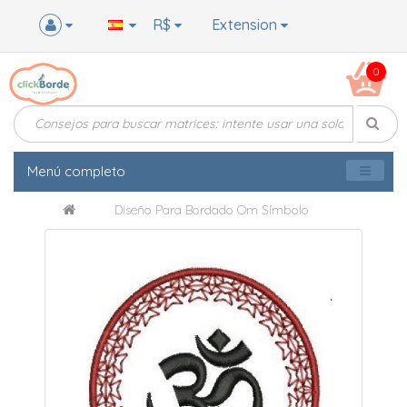
R$
Extension
0
Menú completo
Diseño Para Bordado Om Símbolo