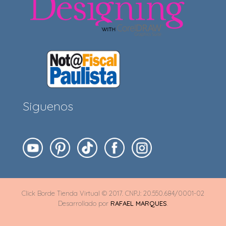
Siguenos
Click Borde Tienda Virtual © 2017. CNPJ: 20.550.684/0001-02
Desarrollado por
RAFAEL MARQUES
.