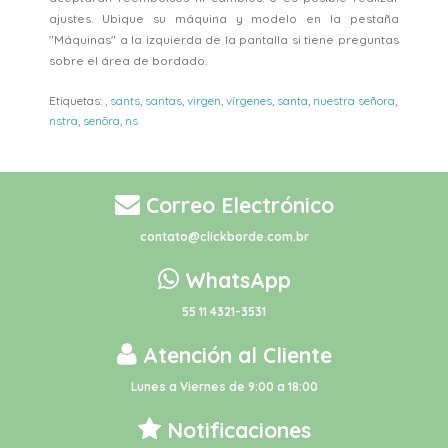
ajustes. Ubique su máquina y modelo en la pestaña
"Máquinas" a la izquierda de la pantalla si tiene preguntas
sobre el área de bordado.
Etiquetas:
,
sants
,
santas
,
virgen
,
vírgenes
,
santa
,
nuestra señora
,
nstra
,
senõra
,
ns
Correo Electrónico
contato@clickborde.com.br
WhatsApp
55 11 4321-3531
Atención al Cliente
Lunes a Viernes de 9:00 a 18:00
Notificaciones