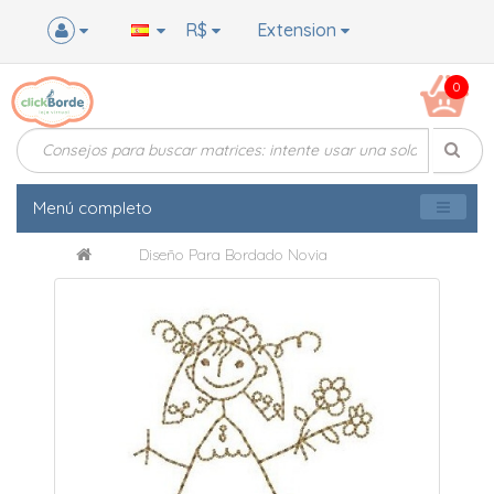
R$
Extension
0
Menú completo
Diseño Para Bordado Novia