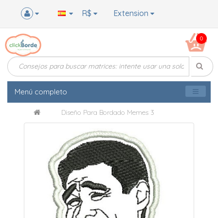
R$
Extension
0
Menú completo
Diseño Para Bordado Memes 3