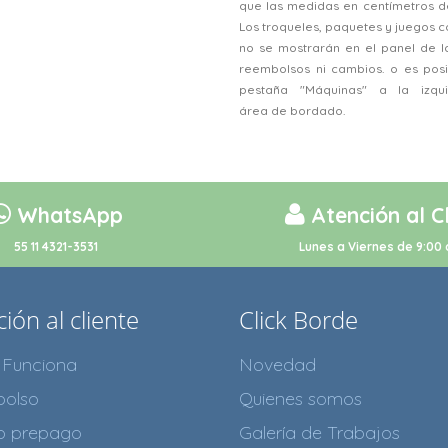
que las medidas en centímetros d
Los troqueles, paquetes y juegos
no se mostrarán en el panel de l
reembolsos ni cambios. o es posi
pestaña "Máquinas" a la izqu
área de bordado.
WhatsApp
Atención al C
55 11 4321-3531
Lunes a Viernes de 9:00 
ión al cliente
Click Borde
Funciona
Novedad
olso
Quienes somos
to prepago
Galería de Trabajos