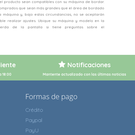
el producto sean compatibles con su máquina de bordar.
 comprados que sean más grandes que el área de bordado
a máquina y, bajo estas circunstancias, no se aceptarán
ble realizar ajustes. Ubique su máquina y modelo en la
ierda de la pantalla si tiene preguntas sobre el
liente
Notificaciones
a 18:00
Mantente actualizado con las últimas noticias
Formas de pago
Crédito
Paypal
PayU