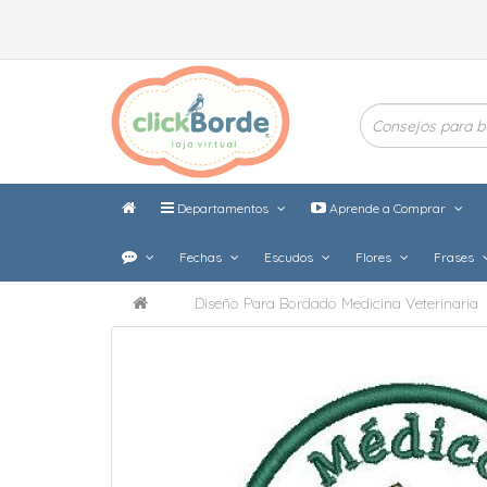
Departamentos
Aprende a Comprar
Fechas
Escudos
Flores
Frases
Diseño Para Bordado Medicina Veterinaria