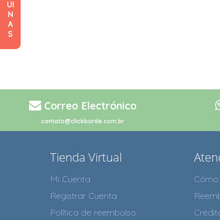
UI
N
A
S
Correo Electrónico
contato@clickborde.com.br
Tienda Virtual
Atenc
Mi Cuenta
Cómo 
Registrar Cuenta
Reemb
Política de reembolso
Crédi