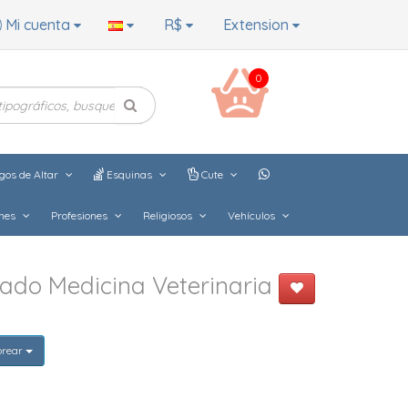
Mi cuenta
R$
Extension
0
gos de Altar
Esquinas
Cute
hes
Profesiones
Religiosos
Vehículos
ado Medicina Veterinaria
orear