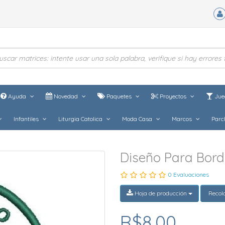
Ayuda
Novedad
Paquetes
Proyectos
Jue
Infantiles
Liturgia Catolica
Moda Casa
Marcos
Parc
Diseño Para Bord
0 Evaluaciones
Hoja de producción
Recol
R$8,00