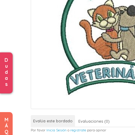
D
u
d
a
s
M
Evalúa este bordado
Evaluaciones (0)
Á
Por favor
Inicia Sesión
o
registrate
para opinar
Q