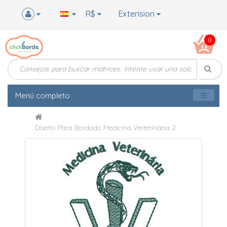
R$
Extension
0
Menú completo
Diseño Para Bordado Medicina Verterinária 2