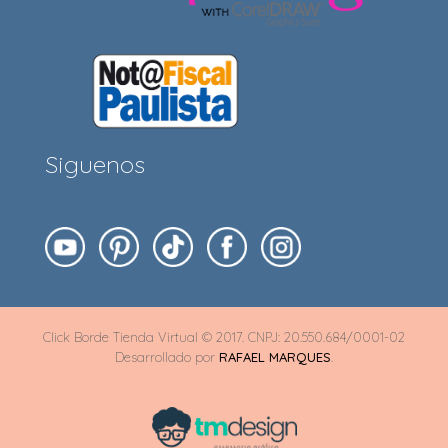
Siguenos
Click Borde Tienda Virtual © 2017. CNPJ: 20.550.684/0001-02
Desarrollado por
RAFAEL MARQUES
.