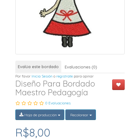
Evalúa este bordado
Evaluaciones (0)
Por favor
Inicia Sesión
o
registrate
para opinar
Diseño Para Bordado
Maestro Pedagogía
0 Evaluaciones
Hoja de producción
Recolorear
R$8,00