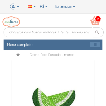
R$
Extension
0
Menú completo
Diseño Para Bordado Limones