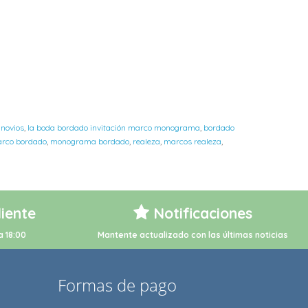
 novios
,
la boda bordado invitación marco monograma
,
bordado
rco bordado
,
monograma bordado
,
realeza
,
marcos realeza
,
liente
Notificaciones
a 18:00
Mantente actualizado con las últimas noticias
Formas de pago