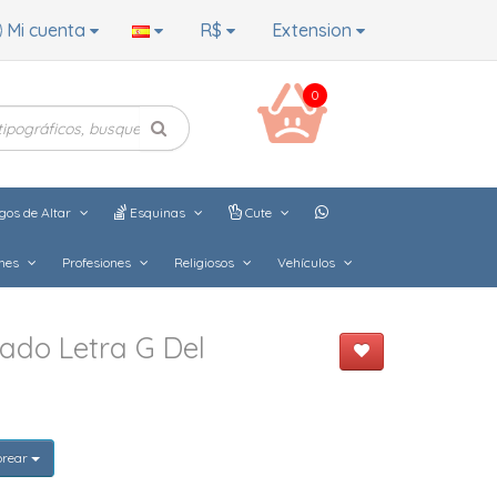
Mi cuenta
R$
Extension
0
gos de Altar
Esquinas
Cute
hes
Profesiones
Religiosos
Vehículos
ado Letra G Del
orear