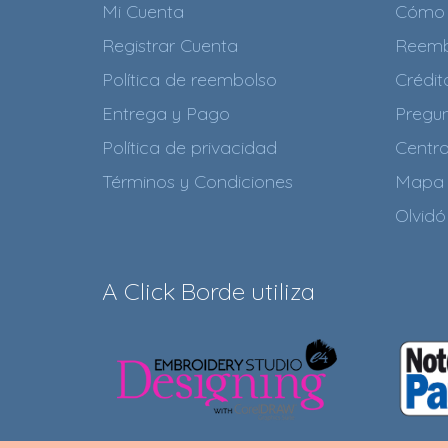
Mi Cuenta
Cómo 
Registrar Cuenta
Reemb
Política de reembolso
Crédi
Entrega y Pago
Pregun
Política de privacidad
Centr
Términos y Condiciones
Mapa 
Olvidó
A Click Borde utiliza