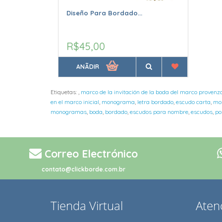
Diseño Para Bordado...
R$45,00
ANÃDIR
Etiquetas:
,
marco de la invitación de la boda del marco proven
en el marco inicial
,
monograma
,
letra bordado
,
escudo carta
,
mo
monogramas
,
boda
,
bordado
,
escudos para nombre
,
escudos
,
po
Correo Electrónico
contato@clickborde.com.br
Tienda Virtual
Atenc