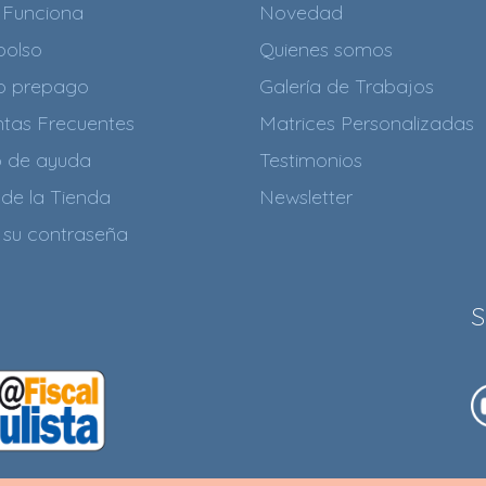
Funciona
Novedad
olso
Quienes somos
to prepago
Galería de Trabajos
tas Frecuentes
Matrices Personalizadas
o de ayuda
Testimonios
de la Tienda
Newsletter
 su contraseña
S