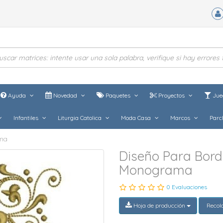
Ayuda
Novedad
Paquetes
Proyectos
Jue
Infantiles
Liturgia Catolica
Moda Casa
Marcos
Parc
ama
Diseño Para Bord
Monograma
0 Evaluaciones
Hoja de producción
Recol