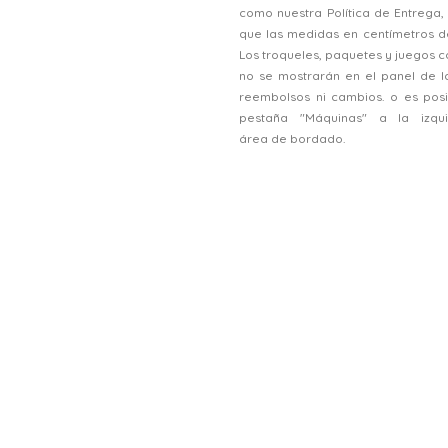
como nuestra Política de Entrega
que las medidas en centímetros d
Los troqueles, paquetes y juegos
no se mostrarán en el panel de l
reembolsos ni cambios. o es posi
pestaña "Máquinas" a la izqu
área de bordado.