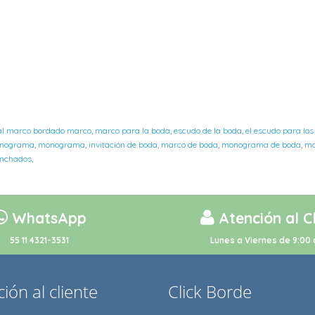
zal marco bordado marco
,
marco para la boda
,
escudo de la boda
,
el escudo para los
nograma
,
monograma
,
invitación de boda
,
marco de boda
,
monograma de boda
,
ma
nchados
,
WhatsApp
Atención al C
55 11 4321-3531
Lunes a Viernes de 9:00 
ión al cliente
Click Borde