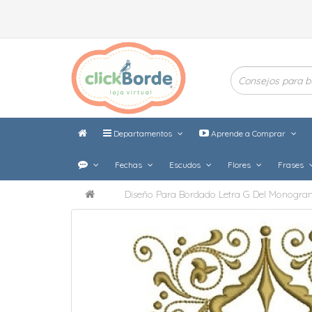
Departamentos
Aprende a Comprar
Fechas
Escudos
Flores
Frases
Diseño Para Bordado Letra G Del Monogr