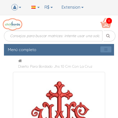
R$
Extension
0
Menú completo
Diseño Para Bordado Jhs 10 Cm Con La Cruz