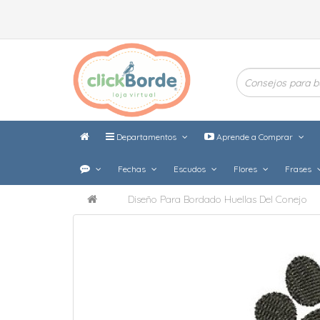
Departamentos
Aprende a Comprar
Fechas
Escudos
Flores
Frases
Diseño Para Bordado Huellas Del Conejo