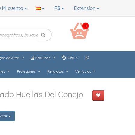
Mi cuenta
R$
Extension
0
gos de Altar
Esquinas
Cute
hes
Profesiones
Religiosos
Vehículos
ado Huellas Del Conejo
orear