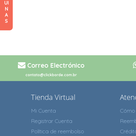
UI
N
A
S
Correo Electrónico
contato@clickborde.com.br
Tienda Virtual
Atenc
Mi Cuenta
Cómo 
Registrar Cuenta
Reemb
Política de reembolso
Crédi