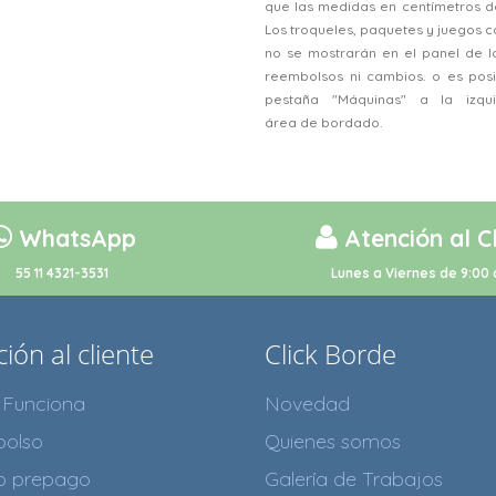
que las medidas en centímetros d
Los troqueles, paquetes y juegos
no se mostrarán en el panel de l
reembolsos ni cambios. o es posi
pestaña "Máquinas" a la izqu
área de bordado.
WhatsApp
Atención al C
55 11 4321-3531
Lunes a Viernes de 9:00 
ión al cliente
Click Borde
Funciona
Novedad
olso
Quienes somos
to prepago
Galería de Trabajos