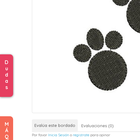
D
u
d
a
s
M
Evalúa este bordado
Evaluaciones (0)
Á
Por favor
Inicia Sesión
o
registrate
para opinar
Q