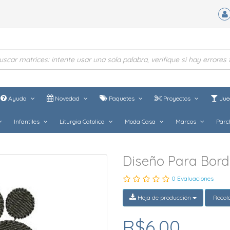
Ayuda
Novedad
Paquetes
Proyectos
Jue
Infantiles
Liturgia Catolica
Moda Casa
Marcos
Parc
Diseño Para Bord
0 Evaluaciones
Hoja de producción
Recol
R$6,00