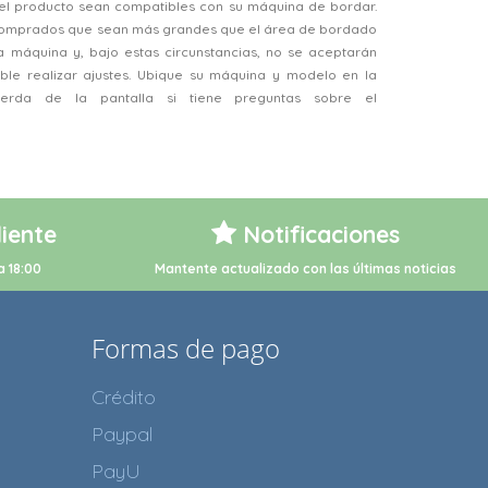
el producto sean compatibles con su máquina de bordar.
 comprados que sean más grandes que el área de bordado
a máquina y, bajo estas circunstancias, no se aceptarán
ble realizar ajustes. Ubique su máquina y modelo en la
ierda de la pantalla si tiene preguntas sobre el
liente
Notificaciones
a 18:00
Mantente actualizado con las últimas noticias
Formas de pago
Crédito
Paypal
PayU