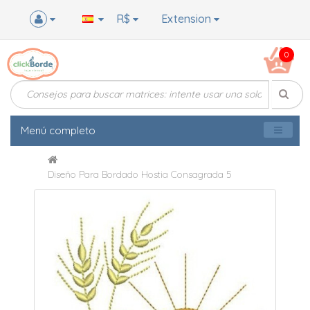
R$
Extension
0
Menú completo
Diseño Para Bordado Hostia Consagrada 5