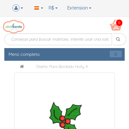
R$
Extension
0
Menú completo
Diseño Para Bordado Holly 4