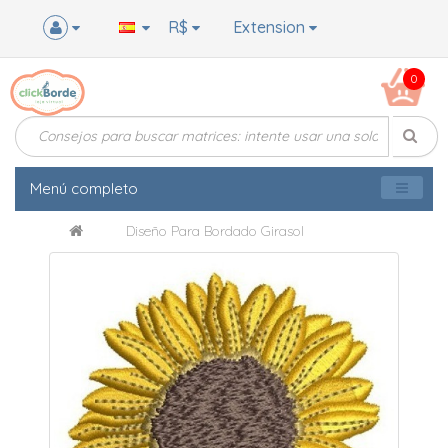
R$
Extension
0
Menú completo
Diseño Para Bordado Girasol