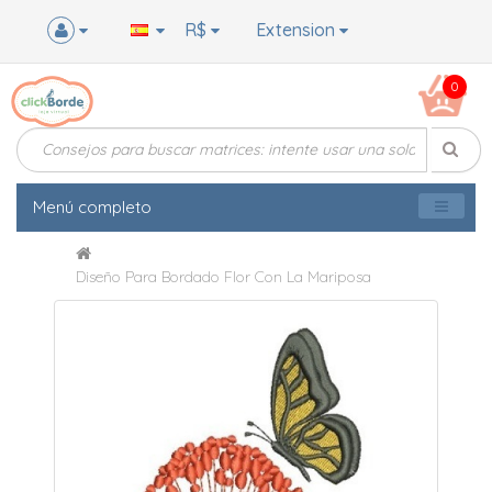
R$
Extension
0
Menú completo
Diseño Para Bordado Flor Con La Mariposa