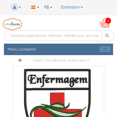
R$
Extension
0
Menú completo
Diseño Para Bordado Enfermería 5