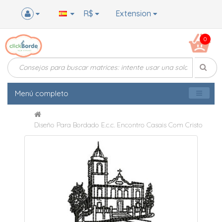
R$
Extension
0
Menú completo
Diseño Para Bordado E.c.c. Encontro Casais Com Cristo