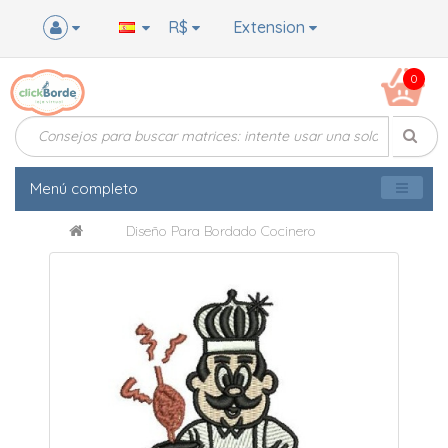
R$
Extension
0
Menú completo
Diseño Para Bordado Cocinero