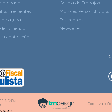
to prepago
Galería de Trabajos
tas Frecuentes
Matrices Personalizadas
o de ayuda
Testimonios
de la Tienda
Newsletter
 su contraseña
S
2017. CNPJ:
Garantiza el éx
2
MARQUES
.