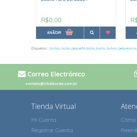
R$0,00
R
ANÃDIR
Etiquetas:
,
búhos
,
búho
,
pequeño búho
,
bujho
,
buhos
,
pequeno bu
Correo Electrónico
contato@clickborde.com.br
Tienda Virtual
Atenc
Mi Cuenta
Cómo 
Registrar Cuenta
Reemb