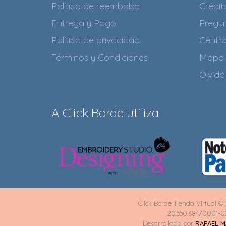
Política de reembolso
Crédi
Entrega y Pago
Pregun
Política de privacidad
Centr
Términos y Condiciones
Mapa 
Olvidó
A Click Borde utiliza
Click Borde Tienda Virtual © 
20.550.684/0001-0
Desarrollado por
RAFAEL 