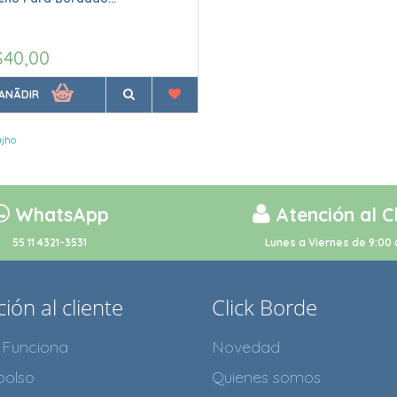
$40,00
ANÃDIR
jho
WhatsApp
Atención al C
55 11 4321-3531
Lunes a Viernes de 9:00 
ión al cliente
Click Borde
Funciona
Novedad
olso
Quienes somos