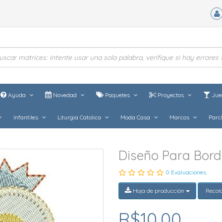
Ayuda
Novedad
Paquetes
Proyectos
Jue
Infantiles
Liturgia Catolica
Moda Casa
Marcos
Parc
Diseño Para Bor
0 Evaluaciones
Hoja de producción
Recol
R$10,00