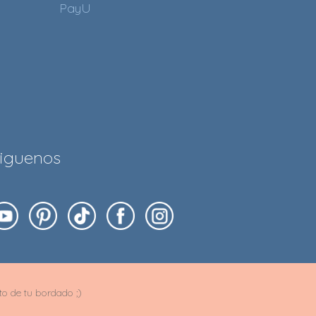
PayU
iguenos
ito de tu bordado ;)