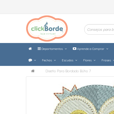
Departamentos
Aprende a Comprar
Fechas
Escudos
Flores
Frases
Diseño Para Bordado Búho 7