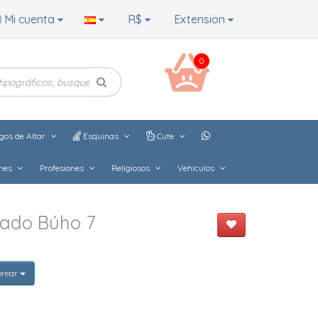
Mi cuenta
R$
Extension
0
gos de Altar
Esquinas
Cute
hes
Profesiones
Religiosos
Vehículos
dado Búho 7
orear