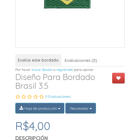
Evalúa este bordado
Evaluaciones (0)
Por favor
Inicia Sesión
o
registrate
para opinar
Diseño Para Bordado
Brasil 3.5
0 Evaluaciones
Hoja de producción
Recolorear
R$4,00
DESCRIPCIÓN