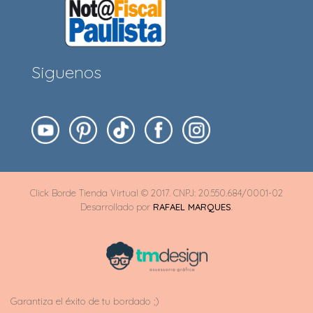
Siguenos
Click Borde Tienda Virtual © 2017. CNPJ: 20.550.684/0001-02
Desarrollado por
RAFAEL MARQUES
.
Garantiza el éxito de tu bordado ;)