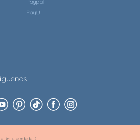
Paypal
PayU
iguenos
ito de tu bordado ;)