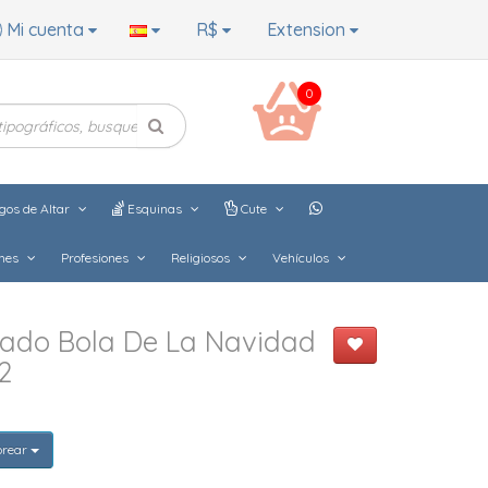
Mi cuenta
R$
Extension
0
gos de Altar
Esquinas
Cute
hes
Profesiones
Religiosos
Vehículos
dado Bola De La Navidad
2
orear