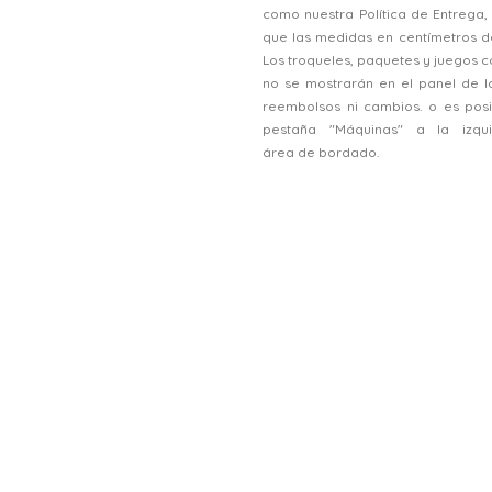
como nuestra Política de Entrega
que las medidas en centímetros d
Los troqueles, paquetes y juegos
no se mostrarán en el panel de l
reembolsos ni cambios. o es posi
pestaña "Máquinas" a la izqu
área de bordado.