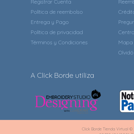
Registrar Cuenta
Reemb
Política de reembolso
Crédi
Entrega y Pago
Pregun
Política de privacidad
Centr
Términos y Condiciones
Mapa 
Olvidó
A Click Borde utiliza
Click Borde Tienda Virtual © 