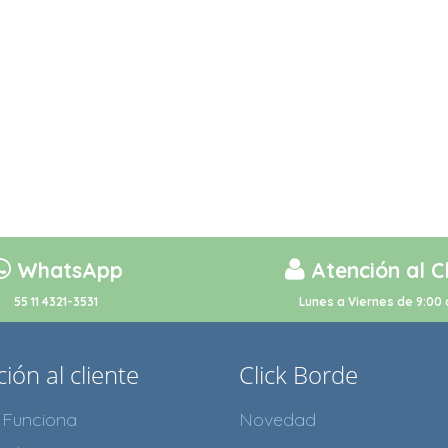
WhatsApp
Atención al C
55 11 4321-3531
Lunes a Viernes de 9:00 
ión al cliente
Click Borde
Funciona
Novedad