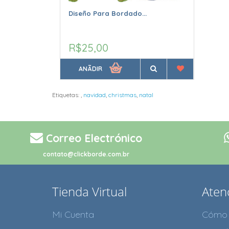
Diseño Para Bordado...
R$25,00
ANÃDIR
Etiquetas:
,
navidad
,
christmas
,
natal
Correo Electrónico
contato@clickborde.com.br
Tienda Virtual
Atenc
Mi Cuenta
Cómo 