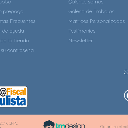
olso
Quienes somos
to prepago
Galería de Trabajos
tas Frecuentes
Matrices Personalizadas
o de ayuda
Testimonios
de la Tienda
Newsletter
 su contraseña
S
2017. CNPJ:
Garantiza el éx