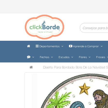
Departamentos
Aprende a Comprar
Fechas
Escudos
Flores
Frases
Diseño Para Bordado Bola De La Navidad S