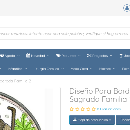
Ayuda
Novedad
Paquetes
Proyectos
Jue
Infantiles
Liturgia Catolica
Moda Casa
Marcos
Parc
agrada Familia 2
Diseño Para Bor
Sagrada Familia 
0 Evaluaciones
Hoja de producción
Recol