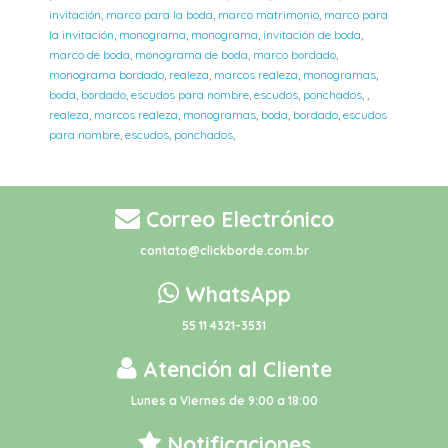
invitación
,
marco para la boda
,
marco matrimonio
,
marco para
la invitación
,
monograma
,
monograma
,
invitación de boda
,
marco de boda
,
monograma de boda
,
marco bordado
,
monograma bordado
,
realeza
,
marcos realeza
,
monogramas
,
boda
,
bordado
,
escudos para nombre
,
escudos
,
ponchados
,
,
realeza
,
marcos realeza
,
monogramas
,
boda
,
bordado
,
escudos
para nombre
,
escudos
,
ponchados
,
Correo Electrónico
contato@clickborde.com.br
WhatsApp
55 11 4321-3531
Atención al Cliente
Lunes a Viernes de 9:00 a 18:00
Notificaciones