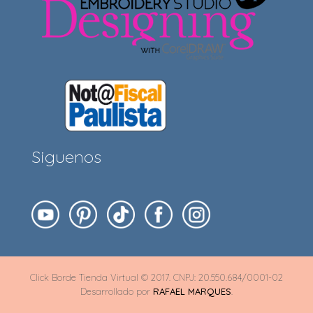
Siguenos
Click Borde Tienda Virtual © 2017. CNPJ: 20.550.684/0001-02
Desarrollado por
RAFAEL MARQUES
.