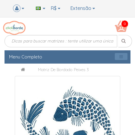
R$
Extensão
0
Menu Completo
Matriz De Bordado Peixes 3