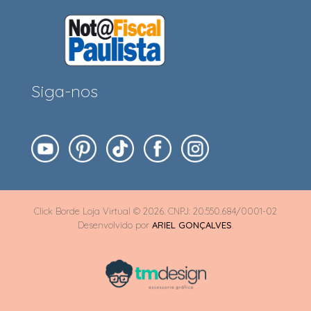
Siga-nos
Click Borde Loja Virtual © 2026. CNPJ: 20.550.684/0001-02
Desenvolvido por
ARIEL GONÇALVES
.