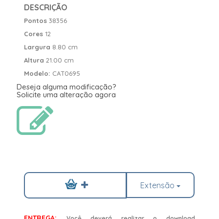
DESCRIÇÃO
Pontos
38356
Cores
12
Largura
8.80 cm
Altura
21.00 cm
Modelo:
CAT0695
Deseja alguma modificação?
Solicite uma alteração agora
Extensão
ENTREGA:
Você deverá realizar o download