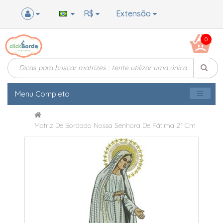
R$
Extensão
0
Menu Completo
Matriz De Bordado Nossa Senhora De Fátima 21 Cm