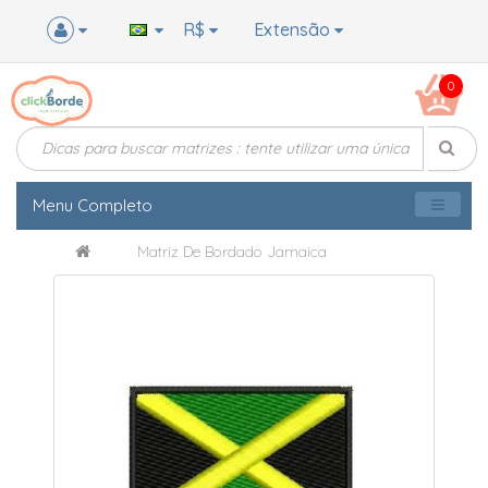
R$
Extensão
0
Menu Completo
Matriz De Bordado Jamaica