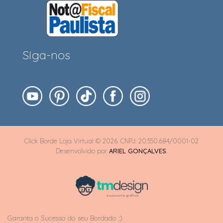
Siga-nos
Click Borde Loja Virtual © 2026. CNPJ: 20.550.684/0001-02
Desenvolvido por
ARIEL GONÇALVES
.
Garanta o Sucesso do seu Bordado ;)