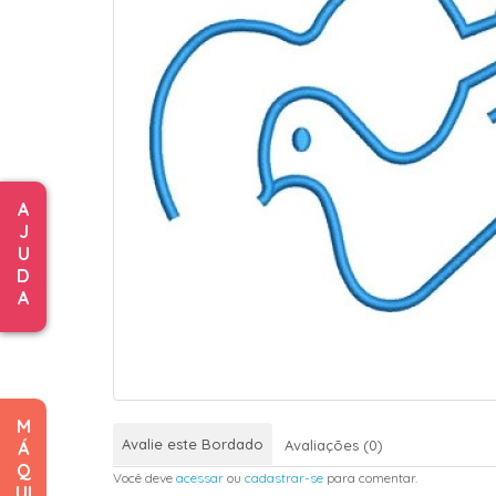
A
J
U
D
A
M
Avalie este Bordado
Avaliações (0)
Á
Q
Você deve
acessar
ou
cadastrar-se
para comentar.
UI