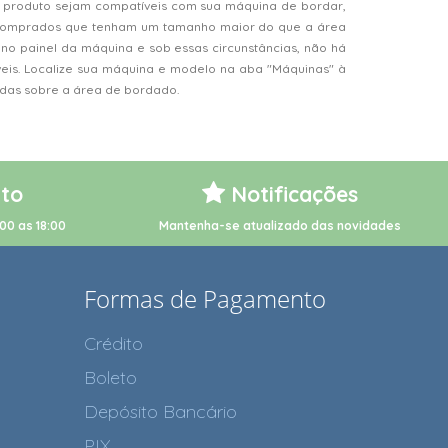
 produto sejam compatíveis com sua máquina de bordar,
s comprados que tenham um tamanho maior do que a área
o painel da máquina e sob essas circunstâncias, não há
veis. Localize sua máquina e modelo na aba "Máquinas" à
vidas sobre a área de bordado.
to
Notificações
00 as 18:00
Mantenha-se atualizado das novidades
Formas de Pagamento
Crédito
Boleto
Depósito Bancário
PIX