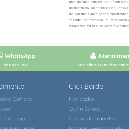
que as medidas em centímetro do
as matrizes, pacotes e conjunto
de bordado não serão mostrados n
reembolso, troca ou ajustes possí
esquerda da tela se você tiver dú
WhatsApp
Atendimen
55 11 4321-3531
Segunda a sexta-feira das 9:
dimento
Click Borde
como Comprar
Novidades
olso
Quem Somos
o Pré Pago
Galeria de Trabalho
tas Frequentes
Matrizes Personalizadas