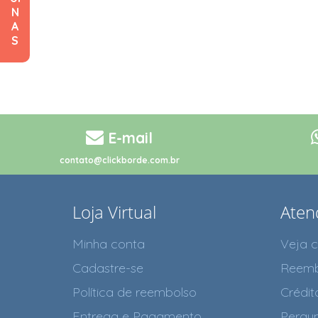
N
A
S
E-mail
contato@clickborde.com.br
Loja Virtual
Aten
Minha conta
Veja 
Cadastre-se
Reemb
Política de reembolso
Crédit
Entrega e Pagamento
Pergun