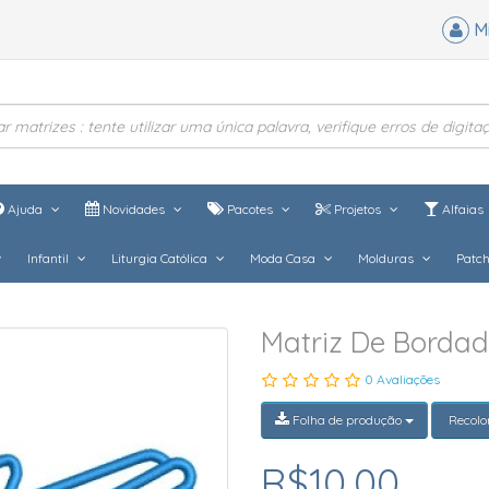
M
Ajuda
Novidades
Pacotes
Projetos
Alfaias
Infantil
Liturgia Católica
Moda Casa
Molduras
Patc
Matriz De Borda
0 Avaliações
Folha de produção
Recolo
R$10,00