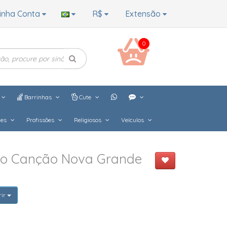
inha Conta
R$
Extensão
0
Barrinhas
Cute
hes
Profissões
Religiosos
Veículos
do Canção Nova Grande
rir