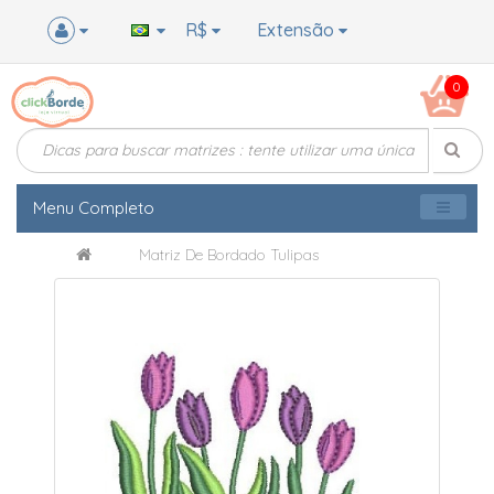
R$
Extensão
0
Menu Completo
Matriz De Bordado Tulipas