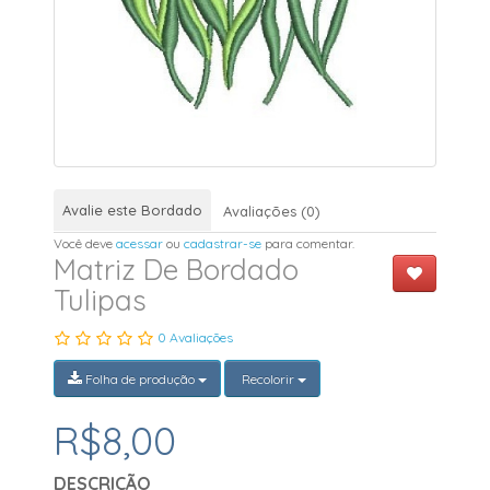
Avalie este Bordado
Avaliações (0)
Você deve
acessar
ou
cadastrar-se
para comentar.
Matriz De Bordado
Tulipas
0 Avaliações
Folha de produção
Recolorir
R$8,00
DESCRIÇÃO