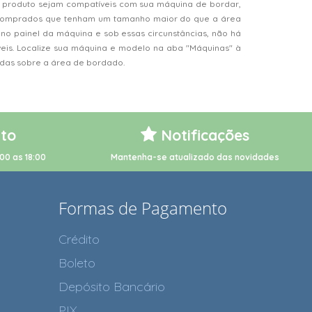
 produto sejam compatíveis com sua máquina de bordar,
s comprados que tenham um tamanho maior do que a área
o painel da máquina e sob essas circunstâncias, não há
veis. Localize sua máquina e modelo na aba "Máquinas" à
vidas sobre a área de bordado.
to
Notificações
00 as 18:00
Mantenha-se atualizado das novidades
Formas de Pagamento
Crédito
Boleto
Depósito Bancário
PIX