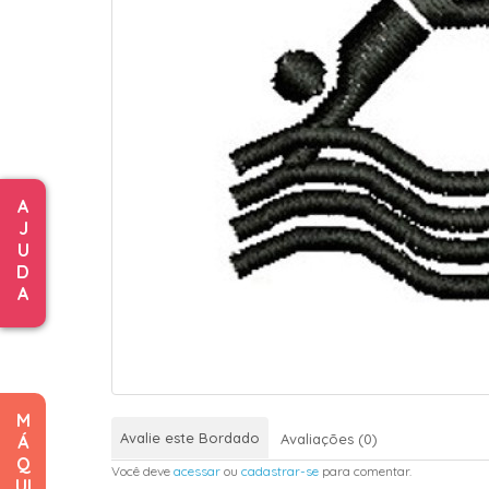
A
J
U
D
A
M
Avalie este Bordado
Avaliações (0)
Á
Q
Você deve
acessar
ou
cadastrar-se
para comentar.
UI