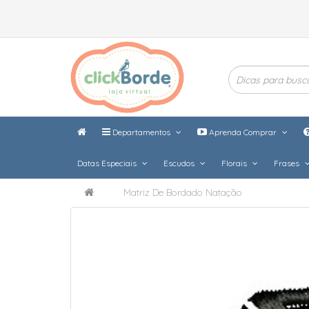
Departamentos
Aprenda Comprar
Datas Especiais
Escudos
Florais
Frases
Matriz De Bordado Natação