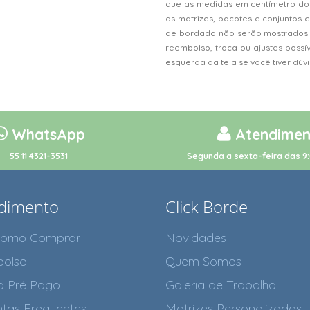
que as medidas em centímetro do
as matrizes, pacotes e conjunto
de bordado não serão mostrados n
reembolso, troca ou ajustes possí
esquerda da tela se você tiver dú
WhatsApp
Atendimen
55 11 4321-3531
Segunda a sexta-feira das 9:
dimento
Click Borde
como Comprar
Novidades
olso
Quem Somos
o Pré Pago
Galeria de Trabalho
tas Frequentes
Matrizes Personalizadas