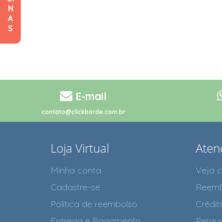
N
A
S
E-mail
contato@clickborde.com.br
Loja Virtual
Aten
Minha conta
Veja 
Cadastre-se
Reemb
Política de reembolso
Crédit
Entrega e Pagamento
Pergun