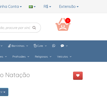
inha Conta
R$
Extensão
0
Barrinhas
Cute
hes
Profissões
Religiosos
Veículos
do Natação
rir