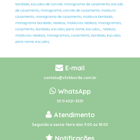
bordado
,
escudos de convite
,
monograma de casamento
,
escudo
de casamento
,
monograma
,
convite de casamento
,
moldura
casamento
,
monograma de casamento
,
moldura bordada
,
monograma bordado
,
realeza
,
molduras realeza
,
monogramas
,
casamento
,
bordado
,
escudos para nome
,
escudos
,
,
realeza
,
molduras realeza
,
monogramas
,
casamento
,
bordado
,
escudos
para nome
,
escudos
,
E-mail
contato@clickborde.com.br
WhatsApp
55 11 4321-3531
Atendimento
Segunda a sexta-feira das 9:00 as 18:00
Notificações