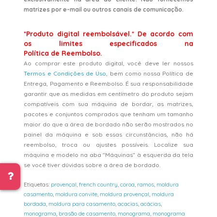
matrizes por e-mail ou outros canais de comunicação.
*Produto digital reembolsável.* De acordo com
os limites especificados na
Política de Reembolso.
Ao comprar este produto digital, você deve ler nossos
Termos e Condições de Uso
, bem como nossa Política de
Entrega, Pagamento e Reembolso. É sua responsabilidade
garantir que as medidas em centímetro do produto sejam
compatíveis com sua máquina de bordar, as matrizes,
pacotes e conjuntos comprados que tenham um tamanho
maior do que a área de bordado não serão mostrados no
painel da máquina e sob essas circunstâncias, não há
reembolso, troca ou ajustes possíveis. Localize sua
máquina e modelo na aba "Máquinas" à esquerda da tela
se você tiver dúvidas sobre a área de bordado.
Etiquetas:
provençal
,
french country
,
coroa
,
ramos
,
moldura
casamento
,
moldura convite
,
moldura provençal
,
moldura
bordada
,
moldura para casamento
,
acacias
,
acácias
,
monograma
,
brasão de casamento
,
monograma
,
monograma