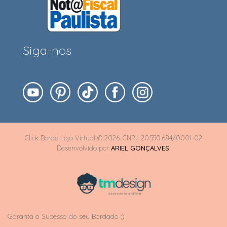
Siga-nos
Click Borde Loja Virtual © 2026. CNPJ: 20.550.684/0001-02
Desenvolvido por
ARIEL GONÇALVES
.
Garanta o Sucesso do seu Bordado ;)