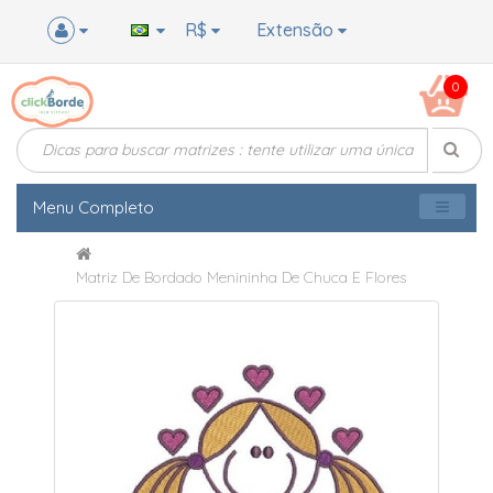
R$
Extensão
0
Menu Completo
Matriz De Bordado Menininha De Chuca E Flores