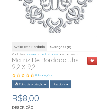
Avalie este Bordado
Avaliações (0)
Você deve
acessar
ou
cadastrar-se
para comentar.
Matriz De Bordado Jhs
9,2 X 9,2
0 Avaliações
Folha de produção
Recolorir
R$8,00
DESCRIÇÃO