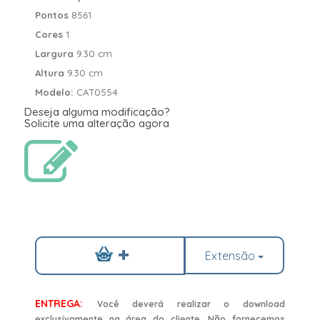
Pontos
8561
Cores
1
Largura
9.30 cm
Altura
9.30 cm
Modelo:
CAT0554
Deseja alguma modificação?
Solicite uma alteração agora
Extensão
ENTREGA:
Você deverá realizar o download
exclusivamente na área do cliente. Não fornecemos