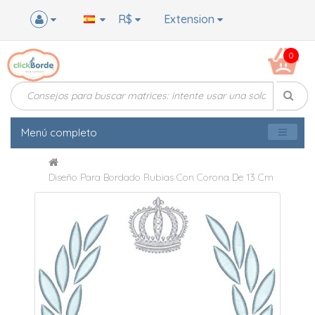
R$
Extension
0
Menú completo
Diseño Para Bordado Rubias Con Corona De 13 Cm