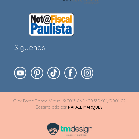
Siguenos
Click Borde Tienda Virtual © 2017. CNPJ: 20.550.684/0001-02
Desarrollado por
RAFAEL MARQUES
.