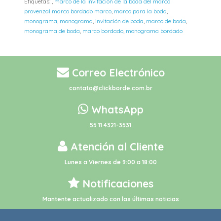
Etiquetas:
,
marco de la invitación de la boda del marco
provenzal marco bordado marco
,
marco para la boda
,
monograma
,
monograma
,
invitación de boda
,
marco de boda
,
monograma de boda
,
marco bordado
,
monograma bordado
Correo Electrónico
contato@clickborde.com.br
WhatsApp
55 11 4321-3531
Atención al Cliente
Lunes a Viernes de 9:00 a 18:00
Notificaciones
Mantente actualizado con las últimas noticias